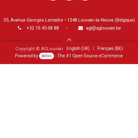
35, Avenue Georges Lemaitre • 1348 Louvain-la-Neuve (Belgique
)
+32 10 45 08 8
8
•
agl@aglouvain.be
English (UK)
|
Français (BE)
Copyright © AGLouvain
Powered by
- The #1
Open Source eCommerce