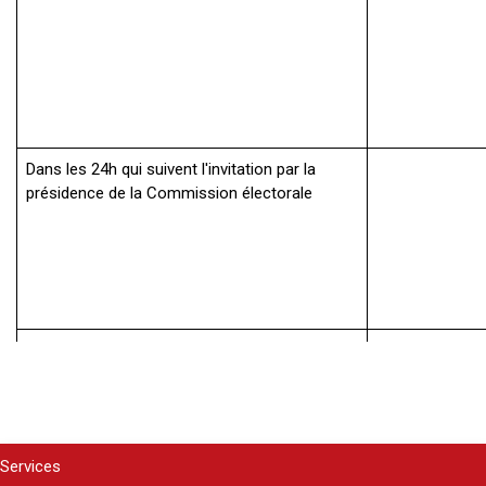
Dans les 24h qui suivent l'invitation par la
présidence de la Commission électorale
Dans les 2 semaines après la clôture des
Jusqu'au 5 avri
dépenses autorisées pour le fonctionnement
des élections
Services
Dans les 20 jours qui suivent la publication des
19 avril 2025