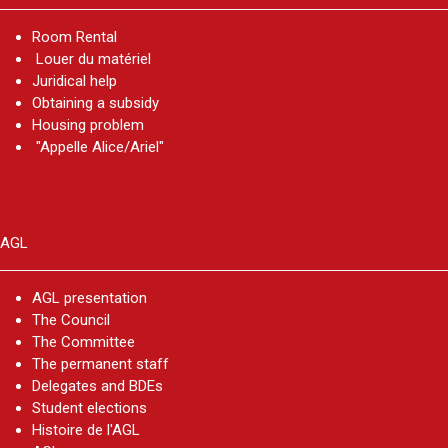
résultats
Room Rental
Louer du matériel
Juridical help
Obtaining a subsidy
Fin de l'année académique
30 juin 2026
Housing problem
"Appelle Alice/Ariel"
AGL
AGL presentation
The Council
The Committee
The permanent staff
Delegates and BDEs​
Student elections
Histoire de l'AGL