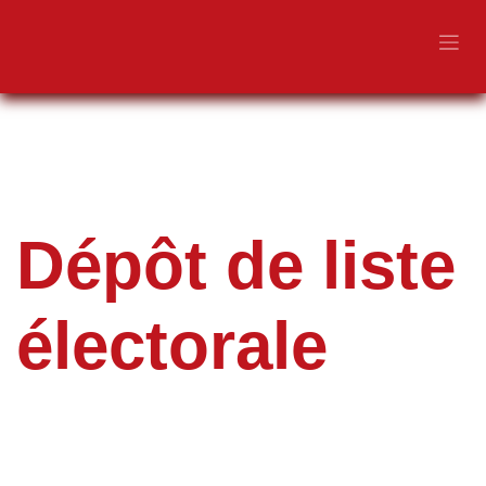
Se rendre au contenu
Dépôt de liste
électorale