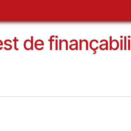
ents
L'AGL
Services
Elections
Publications
st de finançabil