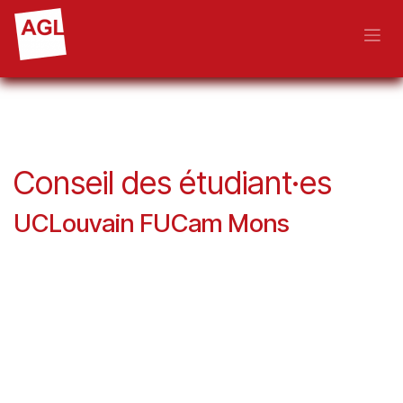
Se rendre au contenu
Conseil des étudiant·es
UCLouvain FUCam Mons