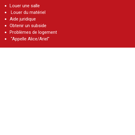
Louer une salle
Louer du matériel
Aide juridique
Obtenir un subside
Problèmes de logement
"Appelle Alice/Ariel"
L'AGL
Présentation de l'AGL
Le Conseil
Le Comité
Les permanent·es
Les délégué·es et les BDE
Elections étudiantes
Histoire de l'AGL
Statuts de l'AGL