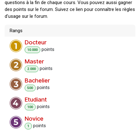
questions à la fin de chaque cours. Vous pouvez aussi gagner
des points sur le forum. Suivez ce lien pour connaître les règles
d'usage sur le forum.
Rangs
Docteur
point
s
10.000
Master
point
s
2.000
Bachelier
point
s
500
Etudiant
point
s
100
Novice
point
s
1